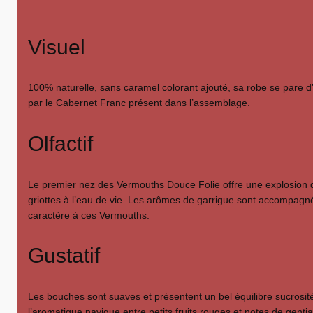
Visuel
100% naturelle, sans caramel colorant ajouté, sa robe se pare d’u
par le Cabernet Franc présent dans l’assemblage.
Olfactif
Le premier nez des Vermouths Douce Folie offre une explosion d
griottes à l’eau de vie. Les arômes de garrigue sont accompagn
caractère à ces Vermouths.
Gustatif
Les bouches sont suaves et présentent un bel équilibre sucrosit
l’aromatique navigue entre petits fruits rouges et notes de genti