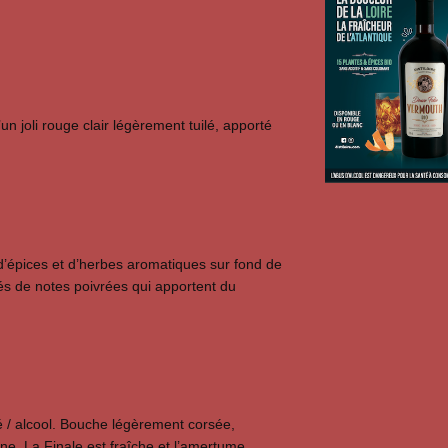
n joli rouge clair légèrement tuilé, apporté
’épices et d’herbes aromatiques sur fond de
és de notes poivrées qui apportent du
é / alcool. Bouche légèrement corsée,
ane. La Finale est fraîche et l’amertume