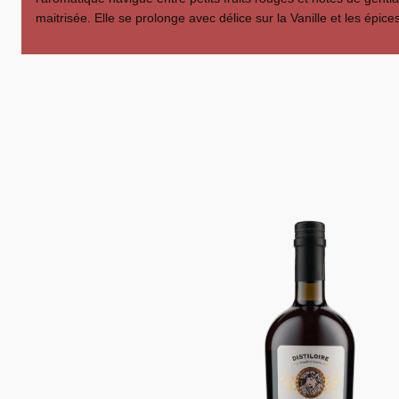
maitrisée. Elle se prolonge avec délice sur la Vanille et les épices